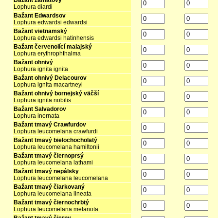
Bažant zamatový
Lophura diardi
Bažant Edwardsov
Lophura edwardsi edwardsi
Bažant vietnamský
Lophura edwardsi hatinhensis
Bažant červenolící malajský
Lophura erythrophthalma
Bažant ohnivý
Lophura ignita ignita
Bažant ohnivý Delacourov
Lophura ignita macartneyi
Bažant ohnivý bornejský väčší
Lophura ignita nobilis
Bažant Salvadorov
Lophura inornata
Bažant tmavý Crawfurdov
Lophura leucomelana crawfurdi
Bažant tmavý bielochocholatý
Lophura leucomelana hamiltonii
Bažant tmavý čiernoprsý
Lophura leucomelana lathami
Bažant tmavý nepálsky
Lophura leucomelana leucomelana
Bažant tmavý čiarkovaný
Lophura leucomelana lineata
Bažant tmavý čiernochrbtý
Lophura leucomelana melanota