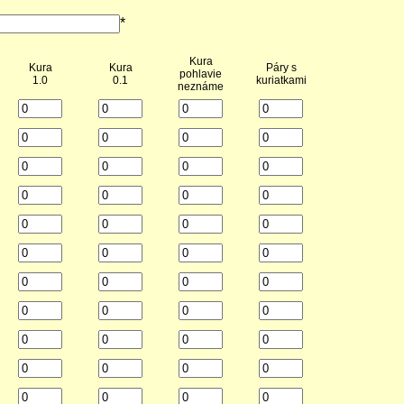
*
Kura
Kura
Kura
Páry s
pohlavie
1.0
0.1
kuriatkami
neznáme