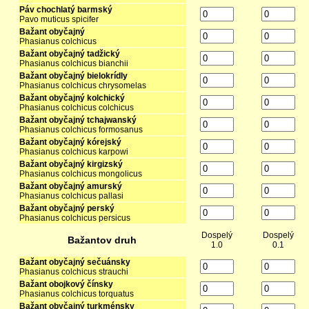
Páv chochlatý barmský
Pavo muticus spicifer
Bažant obyčajný
Phasianus colchicus
Bažant obyčajný tadžický
Phasianus colchicus bianchii
Bažant obyčajný bielokrídly
Phasianus colchicus chrysomelas
Bažant obyčajný kolchický
Phasianus colchicus colchicus
Bažant obyčajný tchajwanský
Phasianus colchicus formosanus
Bažant obyčajný kórejský
Phasianus colchicus karpowi
Bažant obyčajný kirgizský
Phasianus colchicus mongolicus
Bažant obyčajný amurský
Phasianus colchicus pallasi
Bažant obyčajný perský
Phasianus colchicus persicus
Dospelý
Dospelý
Bažantov druh
1.0
0.1
Bažant obyčajný sečuánsky
Phasianus colchicus strauchi
Bažant obojkový čínsky
Phasianus colchicus torquatus
Bažant obyčajný turkménsky