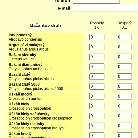
*
Telefón
e-mail
Dospelý
Dospelý
Bažantov druh
1.0
0.1
Páv pralesný
Afropavo congensis
Argus páví malajský
Argusianus argus argus
Bažant škvrnitý
Catreus wallichii
Bažant diamantový
Chrysolophus amherstiae
Bažant zlatý
Chrysolophus pictus pictus
Bažant zlatý 5000
Chrysolophus pictus pictus 5000
Uškáň modrý
Crossoptilon auritum
Uškáň biely
Crossoptilon crossoptilon
Uškáň biely sečuánsky
Crossoptilon crossoptilon crossoptilon
Uškáň biely tibetský
Crossoptilon crossoptilon drouynii
Uškáň hnedý