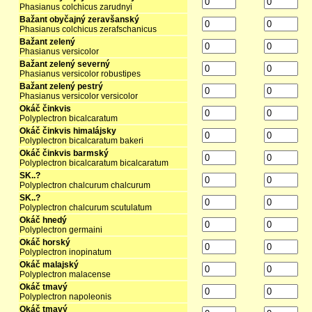
Phasianus colchicus zarudnyi
Bažant obyčajný zeravšanský
Phasianus colchicus zerafschanicus
Bažant zelený
Phasianus versicolor
Bažant zelený severný
Phasianus versicolor robustipes
Bažant zelený pestrý
Phasianus versicolor versicolor
Okáč činkvis
Polyplectron bicalcaratum
Okáč činkvis himalájsky
Polyplectron bicalcaratum bakeri
Okáč činkvis barmský
Polyplectron bicalcaratum bicalcaratum
SK..?
Polyplectron chalcurum chalcurum
SK..?
Polyplectron chalcurum scutulatum
Okáč hnedý
Polyplectron germaini
Okáč horský
Polyplectron inopinatum
Okáč malajský
Polyplectron malacense
Okáč tmavý
Polyplectron napoleonis
Okáč tmavý