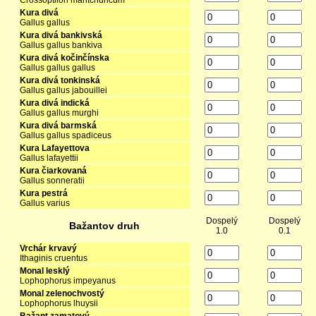
Crossoptilon mantchuricum
Kura divá
Gallus gallus
Kura divá bankivská
Gallus gallus bankiva
Kura divá kočinčínska
Gallus gallus gallus
Kura divá tonkinská
Gallus gallus jabouillei
Kura divá indická
Gallus gallus murghi
Kura divá barmská
Gallus gallus spadiceus
Kura Lafayettova
Gallus lafayettii
Kura čiarkovaná
Gallus sonneratii
Kura pestrá
Gallus varius
Dospelý
Dospelý
Bažantov druh
1.0
0.1
Vrchár krvavý
Ithaginis cruentus
Monal lesklý
Lophophorus impeyanus
Monal zelenochvostý
Lophophorus lhuysii