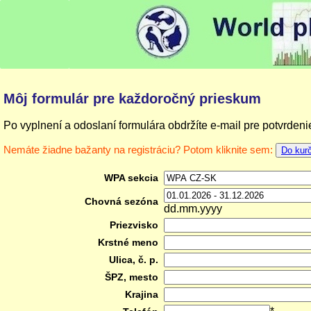
Môj formulár pre každoročný prieskum
Po vyplnení a odoslaní formulára obdržíte e-mail pre potvrdeni
Nemáte žiadne bažanty na registráciu? Potom kliknite sem:
Do kurč
WPA sekcia
Chovná sezóna
dd.mm.yyyy
Priezvisko
Krstné meno
Ulica, č. p.
ŠPZ, mesto
Krajina