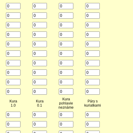
Kura
Kura
Kura
Páry s
pohlavie
1.0
0.1
kuriatkami
neznáme