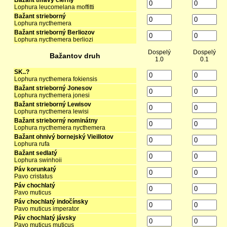
Bažant tmavý čierny
Lophura leucomelana moffitti
Bažant strieborný
Lophura nycthemera
Bažant strieborný Berliozov
Lophura nycthemera berliozi
Dospelý
Dospelý
Bažantov druh
1.0
0.1
SK..?
Lophura nycthemera fokiensis
Bažant strieborný Jonesov
Lophura nycthemera jonesi
Bažant strieborný Lewisov
Lophura nycthemera lewisi
Bažant strieborný nominátny
Lophura nycthemera nycthemera
Bažant ohnivý bornejský Vieillotov
Lophura rufa
Bažant sedlatý
Lophura swinhoii
Páv korunkatý
Pavo cristatus
Páv chochlatý
Pavo muticus
Páv chochlatý indočínsky
Pavo muticus imperator
Páv chochlatý jávsky
Pavo muticus muticus