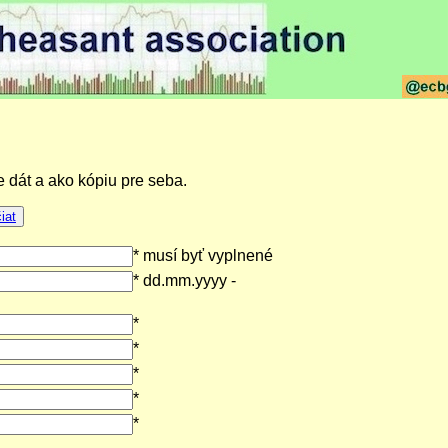
e dát a ako kópiu pre seba.
iat
* musí byť vyplnené
* dd.mm.yyyy -
*
*
*
*
*