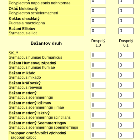
Polyplectron napoleonis nehrkornae
Okáč blelobradý
Polyplectron schleiermacheri
Koklas chochlatý
Pucrasia macrolopha
Bažant Elliotov
Syrmaticus ellioti
Dospelý
Dospelý
Bažantov druh
1.0
0.1
SK..?
Syrmaticus humiae burmanicus
Bažant Humeovej západný
Syrmaticus humiae humiae
Bažant mikádo
Syrmaticus mikado
Bažant kráľovský
Syrmaticus reevesii
Bažant medený
Syrmaticus soemmerringii
Bažant medený Idžimov
Syrmaticus soemmerringii ijimae
Bažant medený iskrivý
Syrmaticus soemmerringii scintillans
Bažant medený Soemmerringov
Syrmaticus soemmerringii soemmerringii
Tragopan oranžovolíci východný
Tragopan caboti