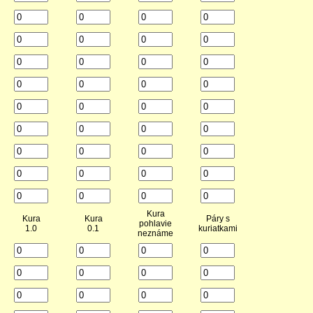
Kura
Kura
Kura
Páry s
pohlavie
1.0
0.1
kuriatkami
neznáme