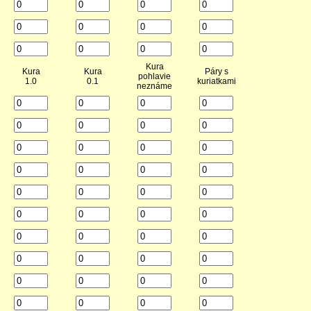
Kura
Kura
Kura
Páry s
pohlavie
1.0
0.1
kuriatkami
neznáme