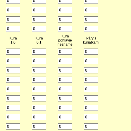
Kura
Kura
Kura
Páry s
pohlavie
1.0
0.1
kuriatkami
neznáme